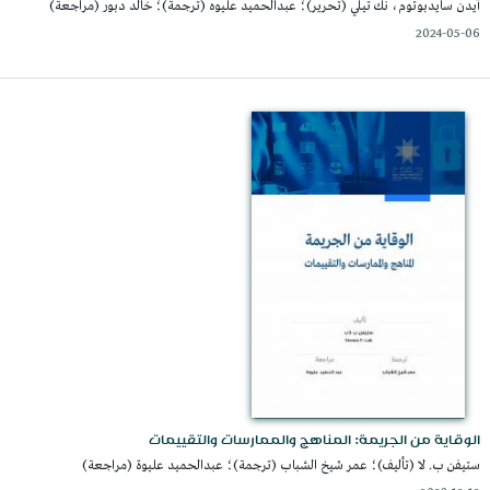
آيدن سايدبوتوم، نك تيلي (تحرير)؛ عبدالحميد عليوه (ترجمة)؛ خالد دبور (مراجعة)
2024-05-06
الوقاية من الجريمة: المناهج والممارسات والتقييمات
ستيفن ب. لا (تأليف)؛ عمر شيخ الشباب (ترجمة)؛ عبدالحميد عليوة (مراجعة)