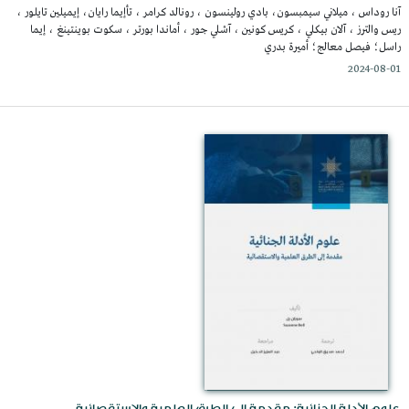
آنا روداس ، ميلاني سيمبسون، بادي رولينسون ، رونالد كرامر ، تأإيما رايان، إيميلين تايلور ،
ريس والترز ، آلان بيكلي ، كريس كونين ، آشلي جور ، أماندا بورتر ، سكوت بوينتينغ ، إيما
راسل؛ فيصل معالج؛ أميرة بدري
2024-08-01
علوم الأدلة الجنائية: مقدمة إلى الطرق العلمية والاستقصائية