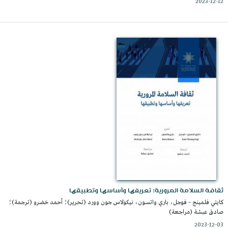
2023-12-12
ثقافة السلامة المرورية: تعريفها وأساسها وتطبيقها
كايتي فلمينج – فوجل، باري واتسون، نيكولاس جون وورد (تحرير)؛ أحمد خضرو (ترجمة)؛
صادق عبشة (مراجعة)
2023-12-03