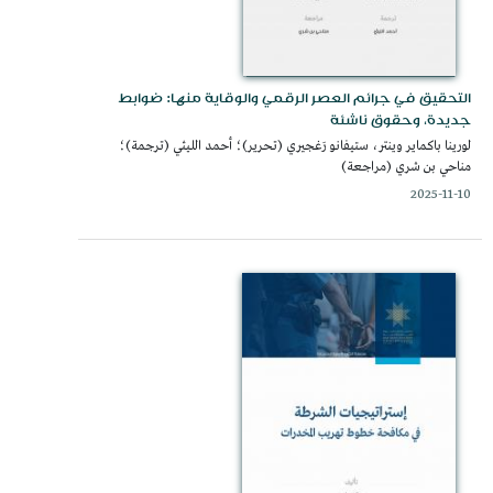
التحقيق في جرائم العصر الرقمي والوقاية منها: ضوابط
جديدة، وحقوق ناشئة
لورينا باكماير وينتر، ستيفانو رَغجيري (تحرير)؛ أحمد الليثي (ترجمة)؛
مناحي بن شري (مراجعة)
2025-11-10