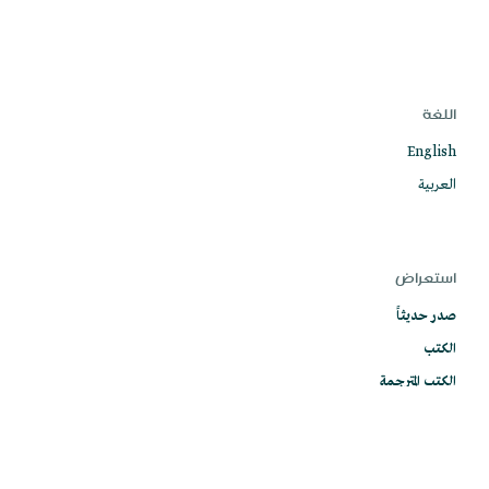
اللغة
English
العربية
استعراض
صدر حديثاً
الكتب
الكتب المترجمة
أدلة استرشادية
معاجم وقواميس أمنية
سلسلة الدراسات الأمنية