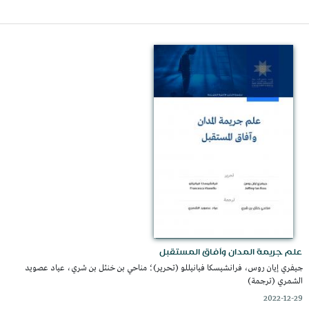
علم جريمة المدان وآفاق المستقبل
جيفري إيان روس، فرانشيسكا فيانيللو (تحرير)؛ مناحي بن خنثل بن شري، عياد عصويد
الشمري (ترجمة)
2022-12-29