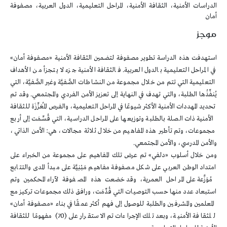
الدراسات الأمنية، الثقافة الأمنية، المراحل التعليمية، الدول العربية، مصفوفة
أمان
موجز
استهدفت هذه الدراسة تطوير مصفوفة لتضمين الثقافة الأمنية «مصفوفة أمان»
في المراحل التعليمية بالدول العربية. فالثقافة الأمنية جزء لا يتجزأ من الأهداف
التعليمية التي تتم من خلال مجموعة من النشاطات الصَّفيَّة وغير الصَّفيَّة، التي
يُنفِّذُها الطلبة، والتي تهدف في النهاية إلى تعزيز الأمن الفردي والمجتمعي. وقد تم
تحديد المهددات الأمنية الأكثر شيوعًا في المراحل التعليمية، والفرص المُعَزِّزَة للثقافة
الأمنية ذات الصلة بالطلبة وتوزيعها على المراحل الدراسية، التي قُسِّمَت إلى أربع
مجموعات، وتم تأطير هذه المفاهيم من خلال ثلاثة مجالات، هي: الأمن الذاتي،
والأمن المدرسي، والأمن المجتمعي.
ومن خلال أسلوب «دلفي» تم عرض تلك المفاهيم على مجموعة من الخبراء على
امتداد الوطن العربي على شكل مصفوفة مفاهيم مَبْنِيَّة على مبدأ المدى والتتابع
مُوَزَّعة على المراحل العمرية، وقد خضعت هذه المصفوفة لآراء المحكمين وتم
استبعاد عدد منها حسب التوصيات التي قُدِّمَت، ورافق ذلك مجموعات تركيز مع
المعلمين والمشرفين والطلبة للوصول إلى فهم أكثر عمقًا في بناء «مصفوفة أمان»
للثقافة الأمنية، وبعد تلك الإجراءات تم الاستقرار على (70) مفهومًا للثقافة