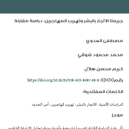
جريمتا الاتجار بالبشر وتهريب المهاجرين: دراسة مقارنة
مصطفى العدوي
محمد محمود شوقي
كريم محسن هلال
رقم(DOI):
https://doi.org/10.26735/978-603-8487-48-8
الكلمات المفتاحية:
الدراسات الأمنية، الاتجار بالبشر، تهريب المهاجرين، أمن الحدود
موجز
تأتي هذه الدراسة المقارنة كضرورة تشريعية وأمنية بهدف تحليل الارتباط المفاهيمي