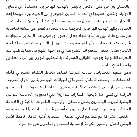
والجنائي بين جريمتي الاتجار بالبشر وتهريب المهاجرين، مستندةً إلى المعايير
الدولية، وتكمن أهميتها في تحديد التباين الجوهري بين الجريمتين؛ فبينما يُعد
الاتجار بالبشر جريمة استغلال مستمرة تسلب الإرادة قسراً دون اشتراط عبور
الحدود، يظهر تهريب المهاجرين كجريمة عابرة للحدود تقوم على علاقة تعاقدية
غير مشروعة تنتهي غالباً بانتهاء فعل العبور، ويفرض هذا التمايز استجابات
قانونية متباينة، خاصة وأن الدراسة رصدت تطورًا في التشريعات العربية لمكافحة
الاتجار مقابل بعض التحديات التشريعية في مواجهة التهريب، مما يتطلب سد
الثغرات القانونية وتوحيد القوانين الاسترشادية لتحقيق التوازن بين الردع العقابي
والحماية الإنسانية.
وعلى صعيد التحديات، حددت الدراسة تصاعد مخاطر الفضاء السيبراني كأداة
للاستقطاب، وضعف التبادل المعلوماتي للبيانات البيومترية بين الدول العربية،
وصعوبة الموازنة بين المقتضيات الأمنية وحقوق الفئات الهشة، وبناءً عليه، تدعو
الدراسة إلى تبني استراتيجية "المسارات المتوازية" التي تدمج بين تحديث القوانين
الوطنية لتهريب المهاجرين بشكل مستقل، وتوظيف التقنيات الذكية في الملاحقة
الجنائية، وتخلص التوصيات إلى ضرورة تأسيس قاعدة بيانات إقليمية موحدة
وتفعيل الشراكة مع المجتمع المدني، لضمان استجابة أمنية شاملة تحفظ الأمن
الوطني للدول، وتصون الكرامة الإنسانية للضحايا والمهاجرين على حدٍ سواء.